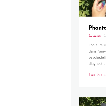
Phanta
Lectures
1
Son auteur
dans l’uni
psychédéli
diagnostiq
Lire la sui