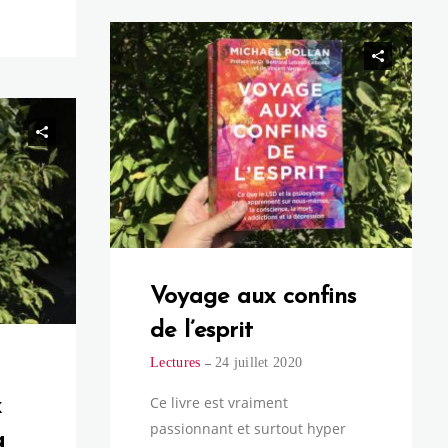
Voyage aux confins
de l’esprit
Lectures
24 juillet 2020
Ce livre est vraiment
x
passionnant et surtout hyper
a