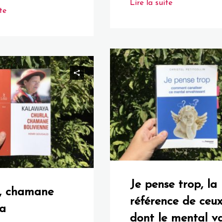
Lire la suite
te
Je pense trop, la
, chamane
référence de ceu
a
dont le mental v