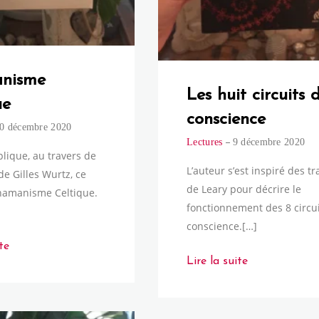
nisme
Les huit circuits 
ue
conscience
0 décembre 2020
Lectures
9 décembre 2020
plique, au travers de
L’auteur s’est inspiré des t
 de Gilles Wurtz, ce
de Leary pour décrire le
chamanisme Celtique.
fonctionnement des 8 circu
conscience.[…]
te
Lire la suite