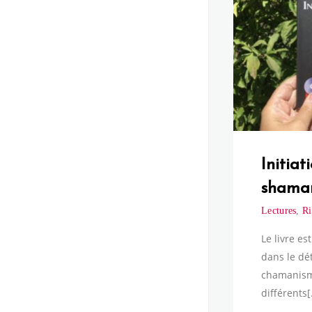
Initiat
shama
Lectures
,
Ri
Le livre es
dans le dét
chamanism
différents