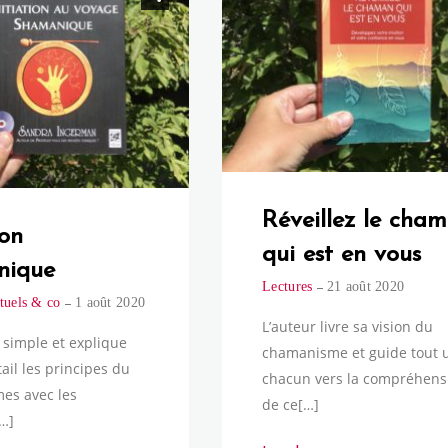
Réveillez le cha
ion
qui est en vous
nique
Lectures
21 août 2020
tuels & co
1 août 2020
L’auteur livre sa vision du
t simple et explique
chamanisme et guide tout 
ail les principes du
chacun vers la compréhens
es avec les
de ce[…]
[…]