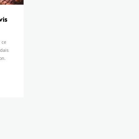
vis
 ce
ndais
on.