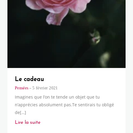
Le cadeau
Pensées
5 février 2021
Imagines que l’on te tende un objet que tu
n’apprécies absolument pas.Te sentirais tu obligé
de[…]
Lire la suite