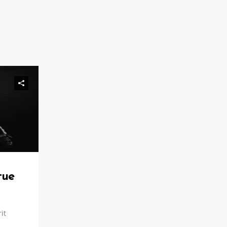
tue
it