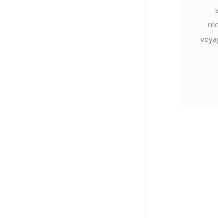
re
voyag