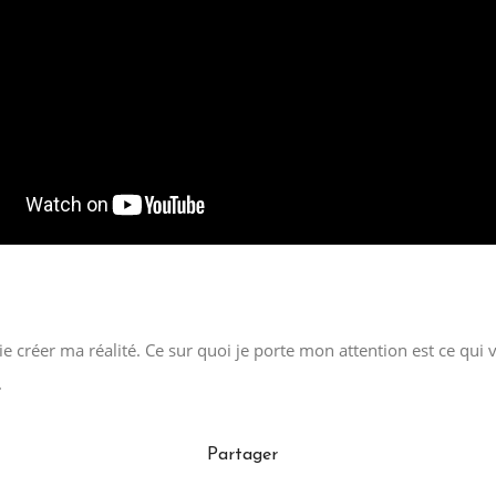
 créer ma réalité. Ce sur quoi je porte mon attention est ce qui 
.
Partager