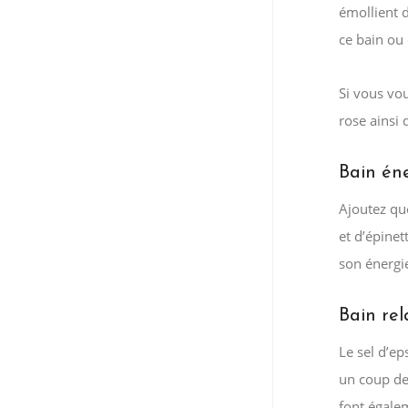
émollient d
ce bain ou
Si vous vo
rose ainsi 
Bain én
Ajoutez qu
et d’épinet
son énergie
Bain re
Le sel d’e
un coup de
font égalem