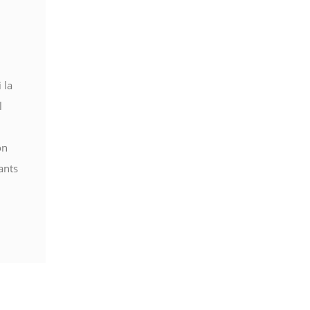
 la
l
on
ants