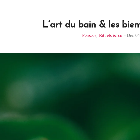
L’art du bain & les bien
Pensées
,
Rituels & co
Déc 04