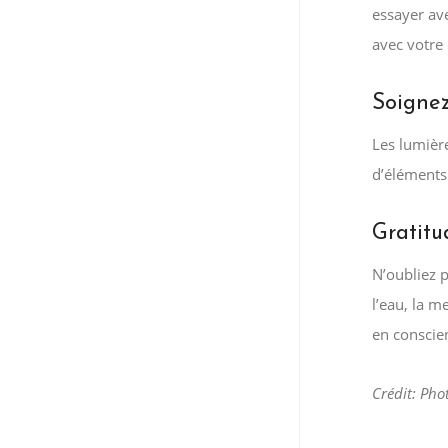
essayer ave
avec votre
Soignez
Les lumière
d’éléments 
Gratitu
N’oubliez p
l’eau, la m
en conscie
Crédit: Pho