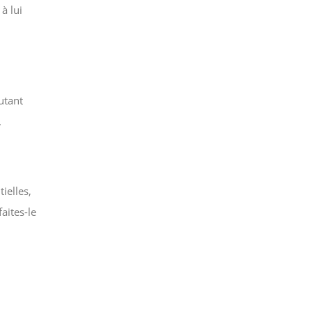
à lui
utant
.
ielles,
aites-le