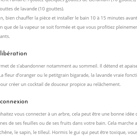
outtes de lavande (10 gouttes).
n, bien chauffer la pièce et installer le bain 10 à 15 minutes avant
in que de la vapeur se soit formée et que vous profitiez pleineme
xants.
libération
rmet de s’abandonner notamment au sommeil. Il détend et apaise
. La fleur d’oranger ou le petitgrain bigarade, la lavande vraie fonc
pour créer un cocktail de douceur propice au relâchement.
 connexion
uhaitez vous connecter à un arbre, cela peut être une bonne idée 
es de ses feuilles ou de ses fruits dans votre bain. Cela marche a
 chêne, le sapin, le tilleul. Hormis le gui qui peut être toxique, vo