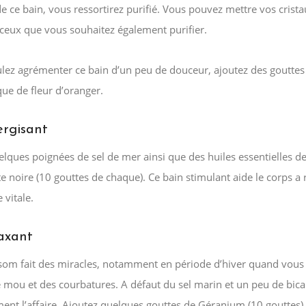
e ce bain, vous ressortirez purifié. Vous pouvez mettre vos crist
 ceux que vous souhaitez également purifier.
ulez agrémenter ce bain d’un peu de douceur, ajoutez des gouttes
que de fleur d’oranger.
ergisant
elques poignées de sel de mer ainsi que des huiles essentielles d
te noire (10 gouttes de chaque). Ce bain stimulant aide le corps a
 vitale.
laxant
psom fait des miracles, notamment en période d’hiver quand vous
 mou et des courbatures. A défaut du sel marin et un peu de bic
ent l’affaire. Ajoutez quelques gouttes de Géranium (10 gouttes) 