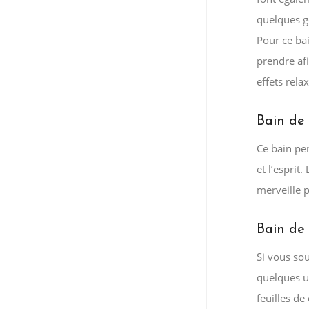
quelques g
Pour ce bai
prendre af
effets rela
Bain de 
Ce bain pe
et l’esprit
merveille 
Bain de
Si vous so
quelques un
feuilles de