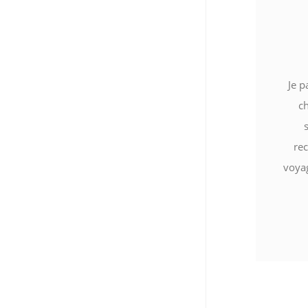
Je p
c
re
voyag