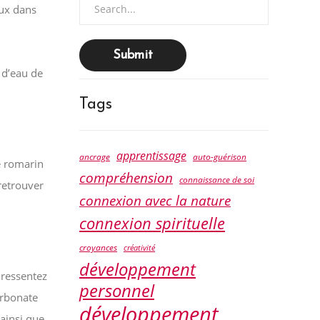
aux dans
for:
 d’eau de
Tags
apprentissage
ancrage
auto-guérison
e romarin
compréhension
connaissance de soi
 retrouver
connexion avec la nature
connexion spirituelle
croyances
créativité
développement
 ressentez
personnel
arbonate
développement
ainsi que